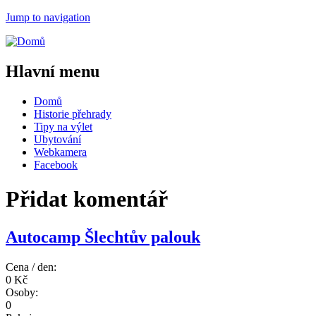
Jump to navigation
Hlavní menu
Domů
Historie přehrady
Tipy na výlet
Ubytování
Webkamera
Facebook
Přidat komentář
Autocamp Šlechtův palouk
Cena / den:
0 Kč
Osoby:
0