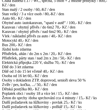
Chata Babeta č.17 / WC, sprcha, 5 osob + 2 možné přistýlky / 800,-
Kč / den
Stan malý / 2 osoby / 60,-Kč / den
Stan velký / 3 a více osob / 80,-Kč / den
Auto 60,- Kč / den
Obytné auto /autokaravan, "spaní v autě" / 100,- Kč / den
Karavan / obytný přívěs / do 6m2 70,- Kč / den
Karavan / obytný přívěs / nad 6m2 90,- Kč / den
Vlek / nákladní přívěs za auto / 40,- Kč / den
Motocykl 40,- Kč / den
Bus 200,- Kč / den
Jízdní kolo zdarma
Přístřešek, altán / do 2m x 2m / 20,- Kč / den
Přístřešek, párty stan / nad 2m x 2m / 50,- Kč / den
Elektrická přípojka 220 V, služba 70,- Kč / den
Dítě do 3 let zdarma
Dítě od 3 do 15 let včetně 40,- Kč / den
Osoba od 16 let 60,- Kč / den
Osoby s dokladem ZTP, doprovod, senioři sleva 50 %
Zvíře / pes, kočka, .../ 50,- Kč / den
Dětská postýlka 80,- Kč / den
Poplatek obci / osoby 18 a více let / 15,- Kč / den
Žeton do sprchy /doba sprchování cca 4 minuty / 15,- Kč / ks
Další požadavek na lůžkoviny - povlak 25,- Kč / ks
Další požadavek na lůžkoviny - polštář 15,- Kč / ks