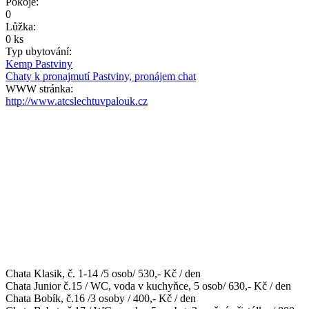
Pokoje:
0
Lůžka:
0 ks
Typ ubytování:
Kemp Pastviny
Chaty k pronajmutí Pastviny, pronájem chat
WWW stránka:
http://www.atcslechtuvpalouk.cz
Chata Klasik, č. 1-14 /5 osob/ 530,- Kč / den
Chata Junior č.15 / WC, voda v kuchyňce, 5 osob/ 630,- Kč / den
Chata Bobík, č.16 /3 osoby / 400,- Kč / den