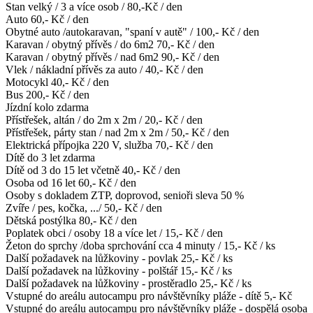
Stan velký / 3 a více osob / 80,-Kč / den
Auto 60,- Kč / den
Obytné auto /autokaravan, "spaní v autě" / 100,- Kč / den
Karavan / obytný přívěs / do 6m2 70,- Kč / den
Karavan / obytný přívěs / nad 6m2 90,- Kč / den
Vlek / nákladní přívěs za auto / 40,- Kč / den
Motocykl 40,- Kč / den
Bus 200,- Kč / den
Jízdní kolo zdarma
Přístřešek, altán / do 2m x 2m / 20,- Kč / den
Přístřešek, párty stan / nad 2m x 2m / 50,- Kč / den
Elektrická přípojka 220 V, služba 70,- Kč / den
Dítě do 3 let zdarma
Dítě od 3 do 15 let včetně 40,- Kč / den
Osoba od 16 let 60,- Kč / den
Osoby s dokladem ZTP, doprovod, senioři sleva 50 %
Zvíře / pes, kočka, .../ 50,- Kč / den
Dětská postýlka 80,- Kč / den
Poplatek obci / osoby 18 a více let / 15,- Kč / den
Žeton do sprchy /doba sprchování cca 4 minuty / 15,- Kč / ks
Další požadavek na lůžkoviny - povlak 25,- Kč / ks
Další požadavek na lůžkoviny - polštář 15,- Kč / ks
Další požadavek na lůžkoviny - prostěradlo 25,- Kč / ks
Vstupné do areálu autocampu pro návštěvníky pláže - dítě 5,- Kč
Vstupné do areálu autocampu pro návštěvníky pláže - dospělá osoba