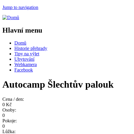
Jump to navigation
Hlavní menu
Domů
Historie přehrady
Tipy na výlet
Ubytování
Webkamera
Facebook
Autocamp Šlechtův palouk
Cena / den:
0 Kč
Osoby:
0
Pokoje:
0
Lůžka: