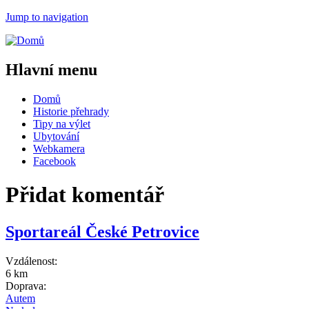
Jump to navigation
Hlavní menu
Domů
Historie přehrady
Tipy na výlet
Ubytování
Webkamera
Facebook
Přidat komentář
Sportareál České Petrovice
Vzdálenost:
6 km
Doprava:
Autem