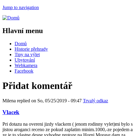
Jump to navigation
Hlavní menu
Domů
Historie přehrady
Tipy na výlet
Ubytování
Webkamera
Facebook
Přidat komentář
Milena
replied on
So, 05/25/2019 - 09:47
Trvalý odkaz
Vlacek
Pri dotazu na overeni jizdy vlackem ( jenom rodinny vylet)mi bylo s
jistou aroganci receno ze pokud zaplatim minim.1000,-ze pojedem a
ze je to vlastne desne vyhodne protoze na Horni Morave dam za