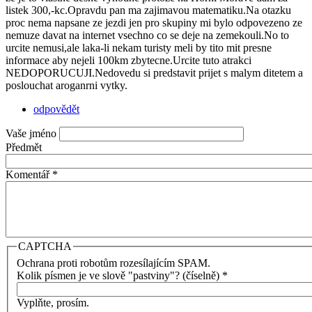
listek 300,-kc.Opravdu pan ma zajimavou matematiku.Na otazku
proc nema napsane ze jezdi jen pro skupiny mi bylo odpovezeno ze
nemuze davat na internet vsechno co se deje na zemekouli.No to
urcite nemusi,ale laka-li nekam turisty meli by tito mit presne
informace aby nejeli 100km zbytecne.Urcite tuto atrakci
NEDOPORUCUJI.Nedovedu si predstavit prijet s malym ditetem a
poslouchat aroganrni vytky.
odpovědět
Vaše jméno
Předmět
Komentář
*
CAPTCHA
Ochrana proti robotům rozesílajícím SPAM.
Kolik písmen je ve slově "pastviny"? (číselně)
*
Vyplňte, prosím.