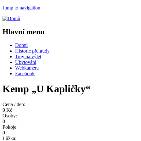
Jump to navigation
Hlavní menu
Domů
Historie přehrady
Tipy na výlet
Ubytování
Webkamera
Facebook
Kemp „U Kapličky“
Cena / den:
0 Kč
Osoby:
0
Pokoje:
0
Lůžka: