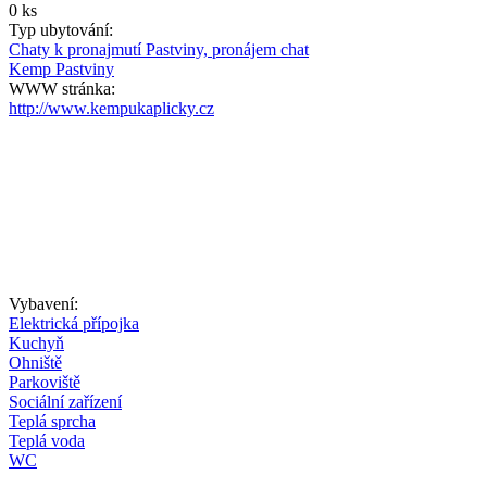
0 ks
Typ ubytování:
Chaty k pronajmutí Pastviny, pronájem chat
Kemp Pastviny
WWW stránka:
http://www.kempukaplicky.cz
Vybavení:
Elektrická přípojka
Kuchyň
Ohniště
Parkoviště
Sociální zařízení
Teplá sprcha
Teplá voda
WC